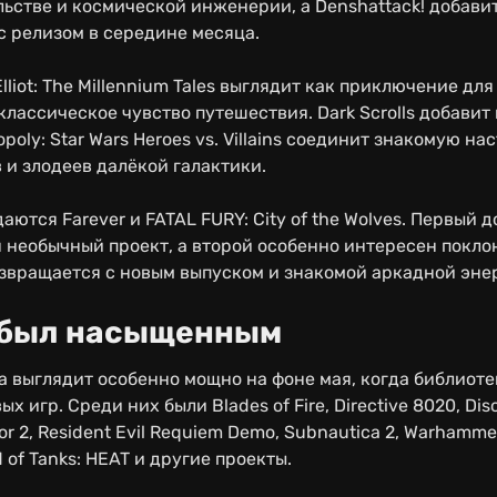
льстве и космической инженерии, а Denshattack! добави
 релизом в середине месяца.
Elliot: The Millennium Tales выглядит как приключение для
классическое чувство путешествия. Dark Scrolls добавит
poly: Star Wars Heroes vs. Villains соединит знакомую н
 и злодеев далёкой галактики.
ются Farever и FATAL FURY: City of the Wolves. Первый д
 необычный проект, а второй особенно интересен покло
возвращается с новым выпуском и знакомой аркадной эне
 был насыщенным
 выглядит особенно мощно на фоне мая, когда библиоте
 игр. Среди них были Blades of Fire, Directive 8020, Dis
r 2, Resident Evil Requiem Demo, Subnautica 2, Warhamme
d of Tanks: HEAT и другие проекты.