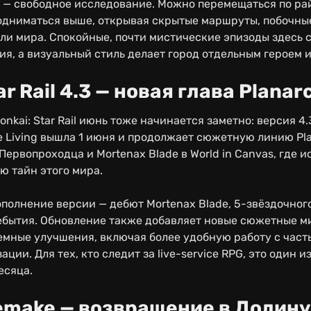
 — свободное исследование. Можно перемещаться по ра
одниматься выше, открывая скрытые маршруты, побочны
и мира. Спокойные, почти мистические эпизоды здесь
я, а визуальный стиль делает город отдельным героем 
ar Rail 4.3 — новая глава Planar
nkai: Star Rail июнь тоже начинается заметно: версия 4
he Living вышла 1 июня и продолжает сюжетную линию Pla
ервопроходца и Mortenax Blade в World in Canvas, где и
 тайн этого мира.
ополнение версии — дебют Mortenax Blade, 5-звёздочног
бытия. Обновление также добавляет новые сюжетные ми
емные улучшения, включая более удобную работу с част
ции. Для тех, кто следит за live-service RPG, это один 
есяца.
Remake — возвращение в Долин