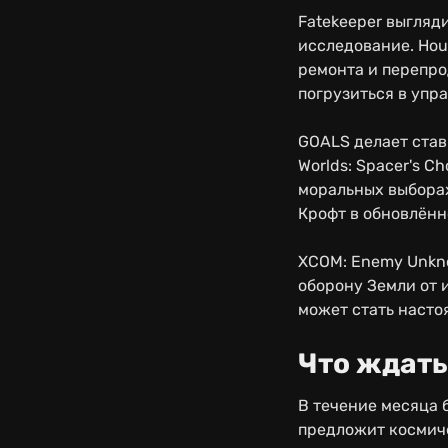
Fatekeeper выгляд
исследование. Hou
ремонта и перепро
погрузиться в упр
GOALS делает став
Worlds: Spacer's C
моральных выборах
Крофт в обновлённ
XCOM: Enemy Unkno
оборону Земли от 
может стать насто
Что ждать
В течение месяца 
предложит космиче