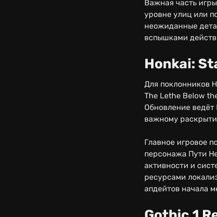
Важная часть игры
уровне улиц или п
неожиданные детал
вспышками действи
Honkai: St
Для поклонников Ho
The Lethe Below t
Обновление ведёт П
важному раскрытию
Главное игровое п
персонажа Пути Не
активности и сист
ресурсами локализа
апдейтов начала м
Gothic 1 