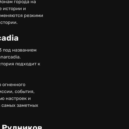
йонам города на
е истории и
 сменяются резкими
истории.
cadia
.3 под названием
narcadia.
стория подходит к
о огненного
ссии, события,
ью настроек и
из самых заметных
у Рудников