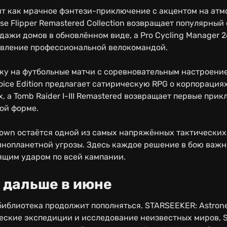
ит как мрачное фэнтези-приключение с акцентом на атм
se Flipper Remastered Collection возвращает популярный
дажи домов в обновлённом виде, а Pro Cycling Manager 2
авление профессиональной велокомандой.
ку на футбольные матчи с соревновательным настроение
hoice Edition предлагает сатирическую RPG о корпорациях
, а Tomb Raider I-III Remastered возвращает первые при
ой форме.
wn остаётся одной из самых напряжённых тактических
инопланетной угрозы. Здесь каждое решение в бою важно
ящим ударом по всей кампании.
 дальше в июне
библиотека продолжит пополняться. STARSEEKER: Astrone
ские экспедиции и исследование неизвестных миров, S