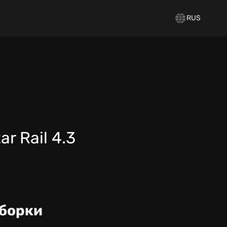
RUS
r Rail 4.3
дборки