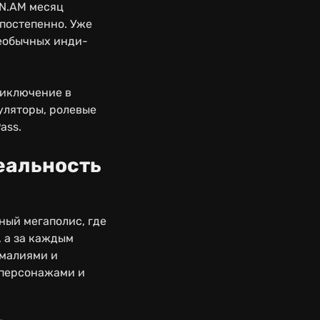
FN.AM месяц
 постепенно. Уже
необычных инди-
риключение в
муляторы, ролевые
ass.
реальность
ный мегаполис, где
 а за каждым
омалиями и
 персонажами и