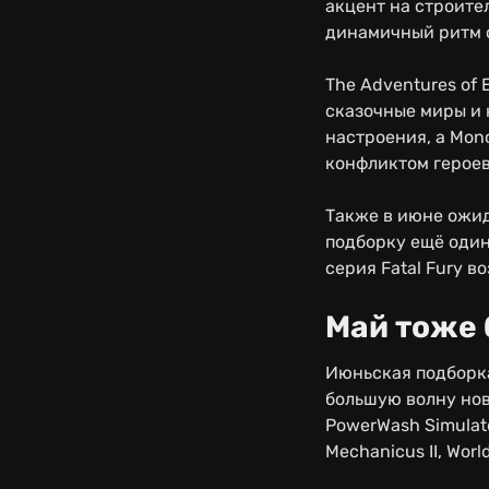
акцент на строите
динамичный ритм с
The Adventures of 
сказочные миры и 
настроения, а Mono
конфликтом героев
Также в июне ожида
подборку ещё один
серия Fatal Fury 
Май тоже
Июньская подборка
большую волну новых
PowerWash Simulato
Mechanicus II, Worl