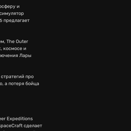
осферу и
 симулятор
6 предлагает
м, The Outer
, космосе и
ключения Лары
 стратегий про
, а потеря бойца
er Expeditions
paceCraft сделает