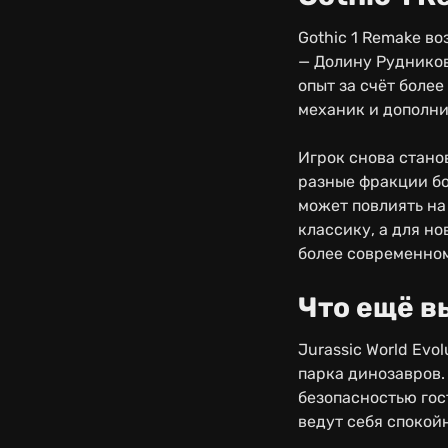
Gothic 1 Remake в
— Долину Рудников
опыт за счёт боле
механик и дополн
Игрок снова стано
разные фракции бо
может повлиять на
классику, а для н
более современном
Что ещё в
Jurassic World Ev
парка динозавров.
безопасностью гос
ведут себя спокой