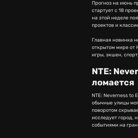
Прогноз на июнь п
стартует с 18 про
на этой неделе по
проектов и класси
Главная новинка н
открытом мире от H
игры, экшен, спор
NTE: Never
ломается
NTE: Neverness to
обычные улицы мог
поворотом скрывае
исследует город,
событиями на гран