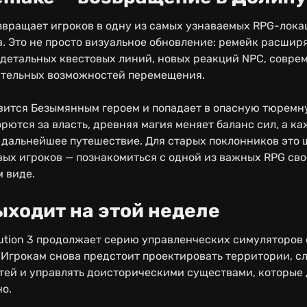
озвращает игроков в одну из самых узнаваемых RPG-лока
. Это не просто визуальное обновление: ремейк расшир
е детальных квестовых линий, новых реакций NPC, совре
ительных возможностей перемещения.
вится Безымянным героем и попадает в опасную тюремн
рются за власть, древняя магия меняет баланс сил, а к
 дальнейшее путешествие. Для старых поклонников это 
овых игроков — познакомиться с одной из важных RPG сво
 виде.
ыходит на этой неделе
olution 3 продолжает серию управленческих симуляторов 
 Игрокам снова предстоит проектировать территории, сл
тей и управлять доисторическими существами, которые 
но.