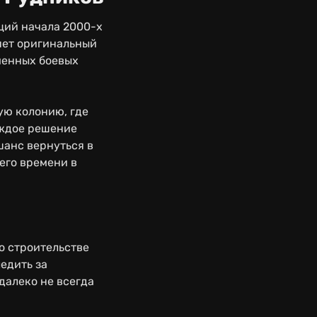
ций начала 2000-х
яет оригинальный
менных боевых
ую колонию, где
аждое решение
шанс вернуться в
его времени в
о строительстве
едить за
далеко не всегда