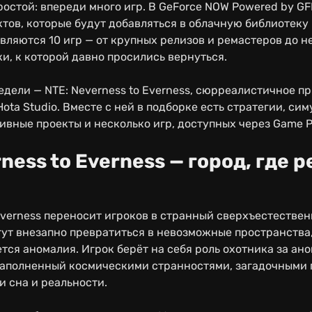
ростой: впереди много игр. В GeForce NOW Powered by G
ектов, которые будут добавляться в облачную библиотеку
являются 10 игр — от крупных релизов и ремастеров до 
ки, к которой давно просились вернуться.
едели — NTE: Neverness to Everness, сюрреалистичное п
ota Studio. Вместе с ней в подборке есть стратегии, си
тивные проекты и несколько игр, доступных через Game P
ness to Everness — город, где 
 Everness переносит игроков в странный сверхъестествен
ут внезапно превратиться в невозможные пространства,
тся аномалия. Игрок берёт на себя роль охотника за ан
 наполненный космическими странностями, загадочными
и сна и реальности.