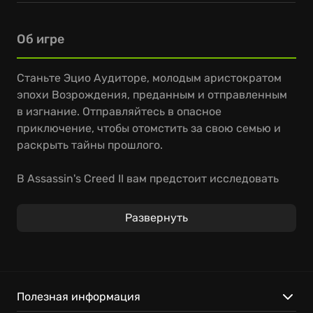
Об игре
Станьте Эцио Аудиторе, молодым аристократом
эпохи Возрождения, преданным и отправленным
в изгнание. Отправляйтесь в опасное
приключение, чтобы отомстить за свою семью и
раскрыть тайны прошлого.
В Assassin's Creed II вам предстоит исследовать
огромный открытый мир Италии, выполнять
разнообразные задания, осваивать новые боевые
Развернуть
навыки и использовать скрытое клинковое
оружие. Примите участие в захватывающих
погонях, решайте головоломки и
взаимодействуйте с легендарными
историческими личностями.
Полезная информация