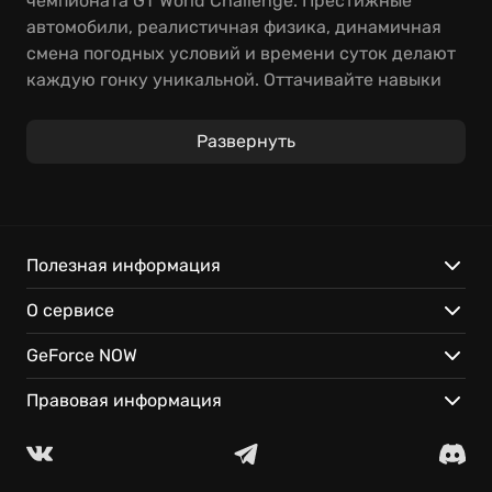
чемпионата GT World Challenge. Престижные
автомобили, реалистичная физика, динамичная
смена погодных условий и времени суток делают
каждую гонку уникальной. Оттачивайте навыки
пилотирования, доводя до совершенства
настройки болида.
Развернуть
Благодаря облачным технологиям GeForce NOW вы
сможете мгновенно оказаться за рулём гоночного
автомобиля на любом устройстве и продолжить
заезд с того же места. Станьте частью
Полезная информация
виртуального гоночного мира!
О сервисе
GeForce NOW
Правовая информация