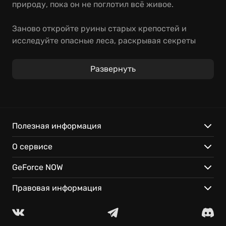
природу, пока он не поглотил всё живое.
Заново откройте руины старых крепостей и
исследуйте опасные леса, раскрывая секреты
этих земель. Создайте неповторимого героя,
выбирая предысторию, таланты и союзников.
Развернуть
Рунная магия и развитая ролевая система
помогут вам создать собственный стиль игры.
Играйте в Avowed на GeForce NOW:
Полезная информация
Начните играть мгновенно благодаря облачному
О сервисе
стримингу.
Играйте на любом устройстве.
GeForce NOW
Ваш прогресс всегда будет с вами.
Правовая информация