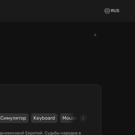
RUS
Симулятор
Keyboard
Mouse
Steam
Paradox Inte
средневековой Европой. Судьбы народов в