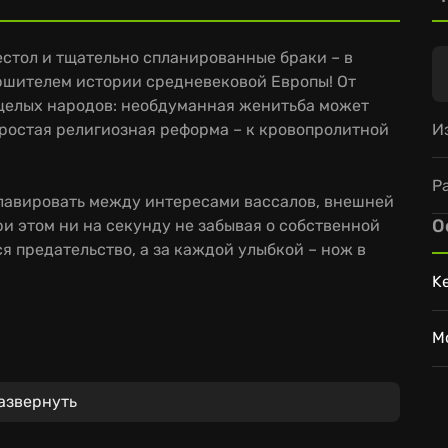
естол и тщательно спланированные браки – в
вершителем истории средневековой Европы! От
 целых народов: необдуманная женитьба может
И
 простая религиозная реформа – к кровопролитной
Р
 лавировать между интересами вассалов, внешней
О
и этом ни на секунду не забывая о собственной
я предательство, а за каждой улыбкой – нож в
K
M
ии, RPG и симулятора правления позволит вам
вья.
азвернуть
рокладывайте путь к мировому господству