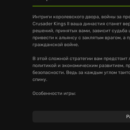
Интриги королевского двора, войны за пр
Crusader Kings II ваша династия станет 
решений, принятых вами, зависит судьба
привести к альянсу с заклятым врагом, а
гражданской войне.
В этой сложной стратегии вам предстоит
политикой и экономическим развитием, пр
безопасности. Ведь за каждым углом таитс
спину.
Особенности игры:
Управляйте династией: сочетание стратег
создать собственную историю средневеко
Р
Тонкая дипломатия и коварные интриги: п
хитростью и обманом.