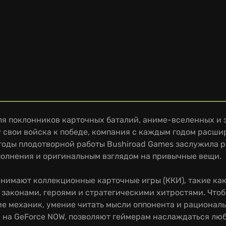
для поклонников карточных баталий, аниме-вселенных и
свои войска к победе, компания с каждым годом расшир
 годы плодотворной работы Bushiroad Games заслужила 
олнения и оригинальным взглядом на привычные вещи.
нимают коллекционные карточные игры (ККИ), такие как C
и законами, героями и стратегическими хитростями. Чтоб
ние механик, умение читать мысли оппонента и рациона
и на GeForce NOW, позволяют геймерам наслаждаться люб