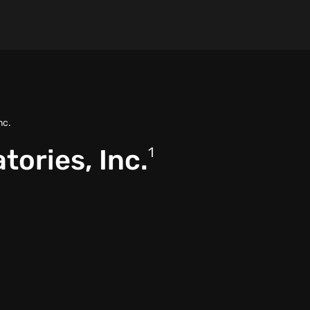
nc.
ories, Inc.
1