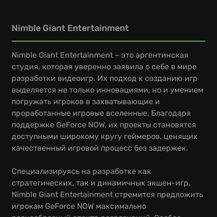
Nimble Giant Entertainment
Nimble Giant Entertainment – это аргентинская
студия, которая уверенно заявила о себе в мире
разработки видеоигр. Их подход к созданию игр
выделяется не только инновациями, но и умением
погружать игроков в захватывающие и
проработанные игровые вселенные. Благодаря
поддержке GeForce NOW, их проекты становятся
доступными широкому кругу геймеров, ценящих
качественный игровой процесс без задержек.
Специализируясь на разработке как
стратегических, так и динамичных экшен-игр,
Nimble Giant Entertainment стремится предложить
игрокам GeForce NOW максимально