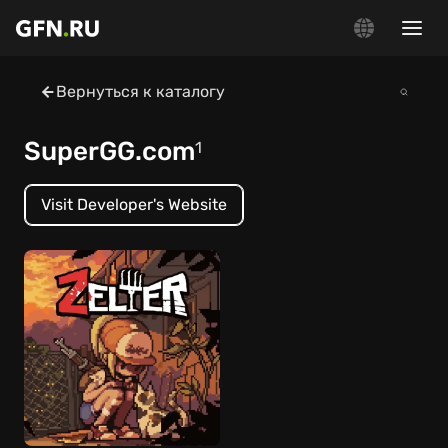
Вернуться к каталогу
SuperGG.com
1
Visit Developer's Website