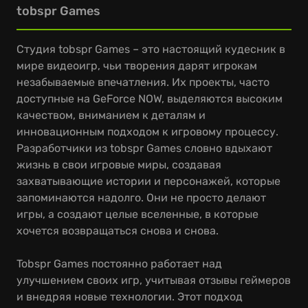
tobspr Games
Студия tobspr Games – это настоящий кудесник в
мире видеоигр, чьи творения дарят игрокам
незабываемые впечатления. Их проекты, часто
доступные на GeForce NOW, выделяются высоким
качеством, вниманием к деталям и
инновационным подходом к игровому процессу.
Разработчики из tobspr Games словно вдыхают
жизнь в свои игровые миры, создавая
захватывающие истории и персонажей, которые
запоминаются надолго. Они не просто делают
игры, а создают целые вселенные, в которые
хочется возвращаться снова и снова.
Tobspr Games постоянно работает над
улучшением своих игр, учитывая отзывы геймеров
и внедряя новые технологии. Этот подход