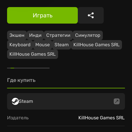
Играть
Поделиться
Экшен
Инди
Стратегии
Симулятор
Keyboard
Mouse
Steam
KillHouse Games SRL
KillHouse Games SRL
Где купить
Steam
Издатель
KillHouse Games SRL