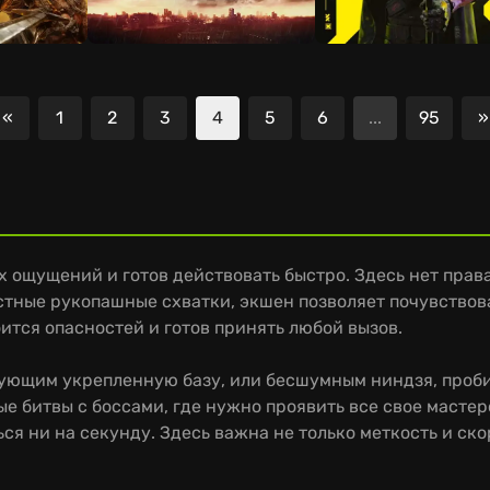
«
1
2
3
4
5
6
...
95
»
Предыдущая
ых ощущений и готов действовать быстро. Здесь нет пра
тные рукопашные схватки, экшен позволяет почувствова
оится опасностей и готов принять любой вызов.
ующим укрепленную базу, или бесшумным ниндзя, проб
е битвы с боссами, где нужно проявить все свое мастер
ся ни на секунду. Здесь важна не только меткость и ск