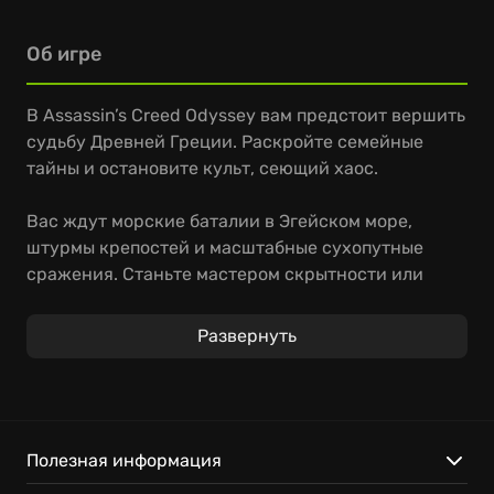
Об игре
В Assassin’s Creed Odyssey вам предстоит вершить
судьбу Древней Греции. Раскройте семейные
тайны и остановите культ, сеющий хаос.
Вас ждут морские баталии в Эгейском море,
штурмы крепостей и масштабные сухопутные
сражения. Станьте мастером скрытности или
могучим воином — ваш выбор определит будущее
Эллады.
Развернуть
Начните игру мгновенно, без установки.
Сражайтесь на любом устройстве, где бы вы ни
были.
Ваши достижения всегда под рукой благодаря
Полезная информация
облачной синхронизации.