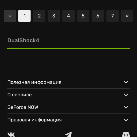
«
1
2
3
4
5
6
7
»
Сле
DualShock4
Полезная информация
О сервисе
GeForce NOW
Правовая информация