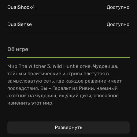
DualShock4
Доступно
DualSense
Доступно
Об игре
Мир The Witcher 3: Wild Hunt в огне. Чудовища,
тайны и политические интриги плетутся в
замысловатую сеть, где каждое решение имеет
последствия. Вы – Геральт из Ривии, наёмный
охотник на чудовищ, ищущий дитя, способное
изменить этот мир.
Вам предстоит исследовать огромный открытый
мир, полный опасностей и возможностей.
Развернуть
Выполняйте контракты на чудовищ, изучайте