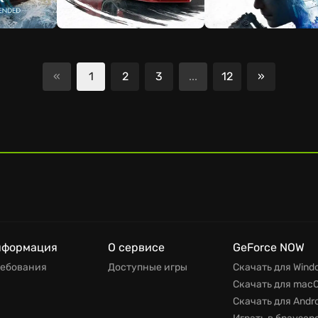
«
1
2
3
...
12
»
Следующ
нформация
О сервисе
GeForce NOW
ребования
Доступные игры
Скачать для Wind
Скачать для mac
Скачать для Andro