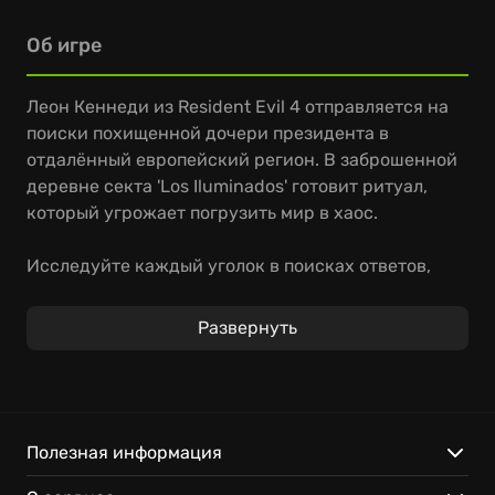
Об игре
Леон Кеннеди из Resident Evil 4 отправляется на
поиски похищенной дочери президента в
отдалённый европейский регион. В заброшенной
деревне секта 'Los Iluminados' готовит ритуал,
который угрожает погрузить мир в хаос.
Исследуйте каждый уголок в поисках ответов,
сражаясь с фанатиками и безумцами. В вашем
распоряжении разнообразный арсенал: от
Развернуть
снайперских винтовок до проверенных временем
ножей. Придумывайте тактику, сражайтесь с
Ganados и раскрывайте секреты этого кошмара.
Вас ждут:
Полезная информация