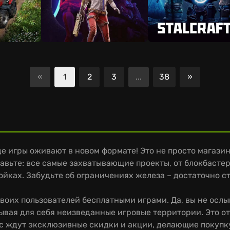
«
1
2
3
...
38
»
Следующ
где игры оживают в новом формате! Это не просто магази
авьте: все самые захватывающие проекты, от блокбастер
ойках. Забудьте об ограничениях железа – достаточно 
воих пользователей бесплатными играми. Да, вы не ослы
ывая для себя неизведанные игровые территории. Это о
 вас ждут эксклюзивные скидки и акции, делающие покуп