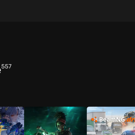
e
557