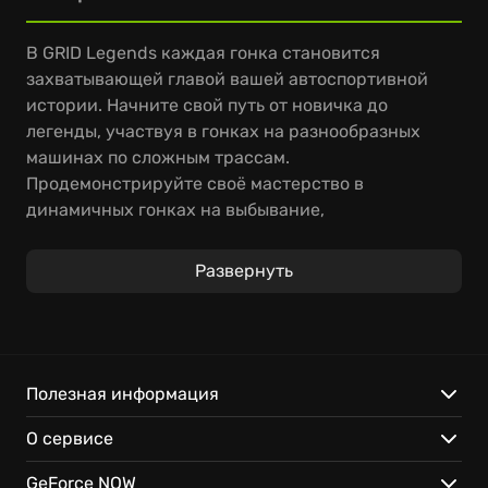
В GRID Legends каждая гонка становится
захватывающей главой вашей автоспортивной
истории. Начните свой путь от новичка до
легенды, участвуя в гонках на разнообразных
машинах по сложным трассам.
Продемонстрируйте своё мастерство в
динамичных гонках на выбывание,
совершенствуйте дрифт и покоряйте самые
сложные трассы марафонов.
Развернуть
Благодаря облачным технологиям мир гонок GRID
Legends всегда с вами – получите мгновенный
доступ к любимым автомобилям.
Полезная информация
Мгновенный доступ к GRID Legends через облако.
О сервисе
Играйте в GRID Legends на любом совместимом
устройстве.
GeForce NOW