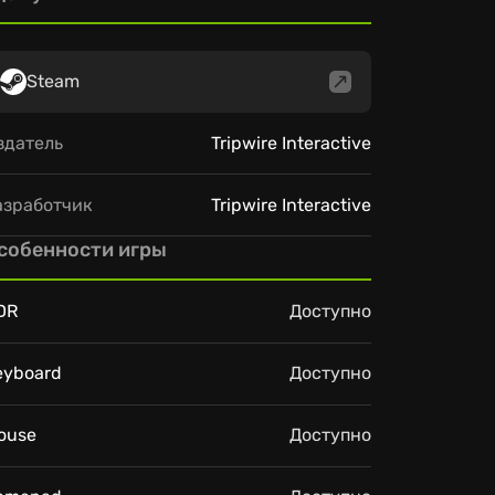
Steam
здатель
Tripwire Interactive
азработчик
Tripwire Interactive
собенности игры
DR
Доступно
eyboard
Доступно
ouse
Доступно