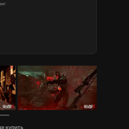
ок!
де купить