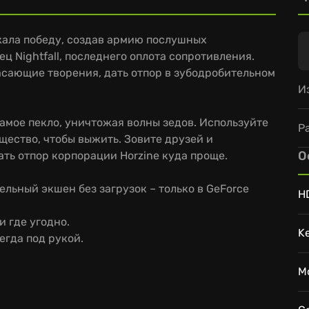
жала победу, создав армию послушных
ц Nightfall, последнего оплота сопротивления.
жасающие творения, дать отпор в зубодробительном
И
самое пекло, уничтожая волны зедов. Используйте
Р
ество, чтобы выжить. Зовите друзей и
О
ать отпор корпорации Horzine куда проще.
льный экшен без загрузок – только в GeForce
H
и где угодно.
K
егда под рукой.
M