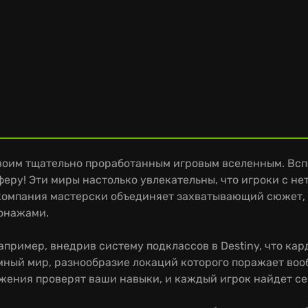
воим тщательно проработанным игровым вселенным. Всп
ру! Эти миры настолько увлекательны, что игроки с н
 компания мастерски объединяет захватывающий сюжет,
онажами.
апример, внедрив систему подклассов в Destiny, что ка
мный мир, разнообразие локаций которого поражает воо
ения проверят ваши навыки, и каждый игрок найдет себ