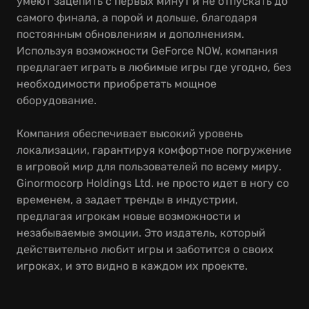
умеют зацепить с первых минут и не отпускать до
самого финала, а порой и дольше, благодаря
постоянным обновлениям и дополнениям.
Используя возможности GeForce NOW, компания
предлагает играть в любимые игры где угодно, без
необходимости приобретать мощное
оборудование.
Компания обеспечивает высокий уровень
локализации, гарантируя комфортное погружение
в игровой мир для пользователей по всему миру.
Ginormocorp Holdings Ltd. не просто идет в ногу со
временем, а задает тренды в индустрии,
предлагая игрокам новые возможности и
незабываемые эмоции. Это издатель, который
действительно любит игры и заботится о своих
игроках, и это видно в каждом их проекте.