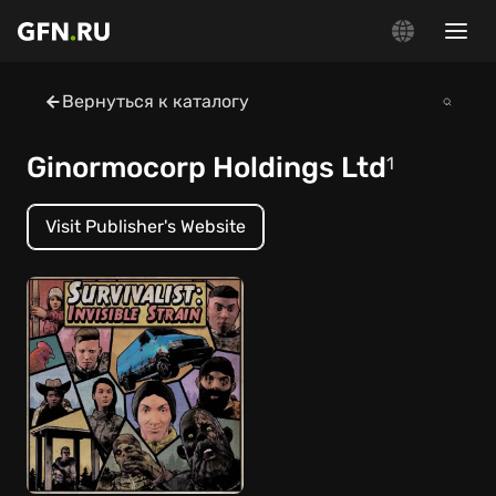
Вернуться к каталогу
Ginormocorp Holdings Ltd
1
Visit Publisher's Website