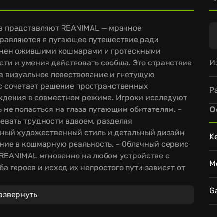
в представляют REANIMAL — мрачное
тправляются в пугающее путешествие ради
лнен ожившими кошмарами и гротескными
И
сти и умения действовать сообща. Это странствие
на визуальное повествование и гнетущую
с сочетает решение пространственных
Р
ждения в совместном режиме. Игроки исследуют
О
 не попасться на глаза пугающим обитателям. -
евать трудности вдвоем, разделяя
льный художественный стиль и детальный дизайн
K
ние в кошмарную реальность. - Облачный сервис
 REANIMAL мгновенно на любом устройстве с
M
 героев и исход их непростого пути зависят от
шмарам.
G
азвернуть