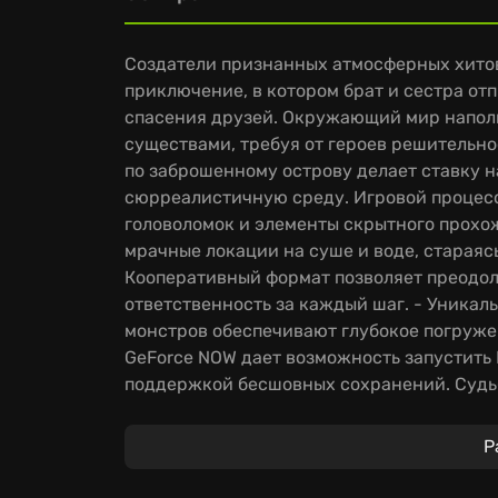
Создатели признанных атмосферных хито
приключение, в котором брат и сестра о
спасения друзей. Окружающий мир напо
существами, требуя от героев решительно
по заброшенному острову делает ставку 
сюрреалистичную среду. Игровой процес
головоломок и элементы скрытного прохо
мрачные локации на суше и воде, стараясь
Кооперативный формат позволяет преодол
ответственность за каждый шаг. - Уника
монстров обеспечивают глубокое погруже
GeForce NOW дает возможность запустить
поддержкой бесшовных сохранений. Судьба
способности противостоять истинным ко
Р