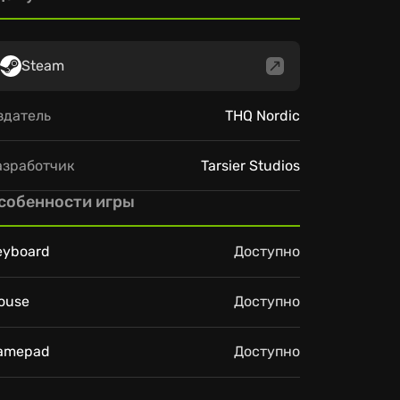
Steam
здатель
THQ Nordic
азработчик
Tarsier Studios
собенности игры
eyboard
Доступно
ouse
Доступно
amepad
Доступно