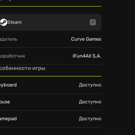
Steam
здатель
Curve Games
азработчик
iFun4All S.A.
собенности игры
eyboard
Доступно
ouse
Доступно
amepad
Доступно