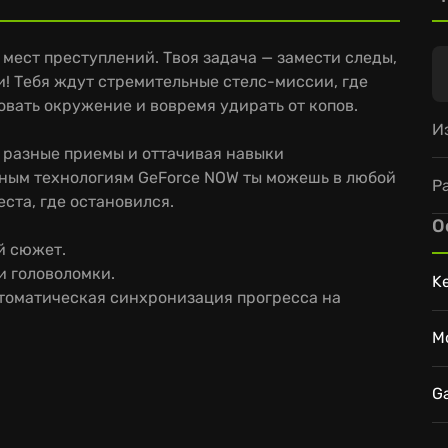
е мест преступлений. Твоя задача — замести следы,
и! Тебя ждут стремительные стелс-миссии, где
вать окружение и вовремя удирать от копов.
И
 разные приемы и оттачивая навыки
ным технологиям GeForce NOW ты можешь в любой
Р
еста, где остановился.
О
й сюжет.
и головоломки.
K
втоматическая синхронизация прогресса на
M
G