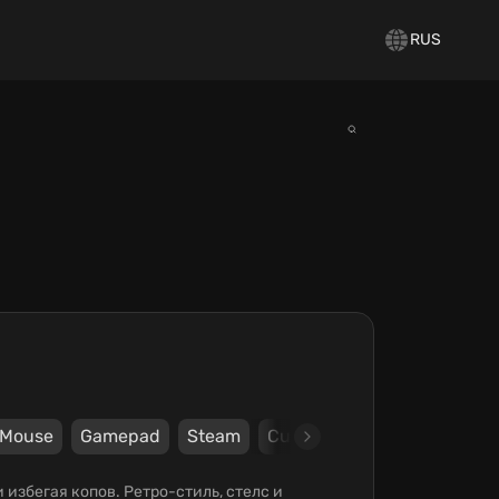
RUS
Mouse
Gamepad
Steam
Curve Games
iFun4All S.
 избегая копов. Ретро-стиль, стелс и