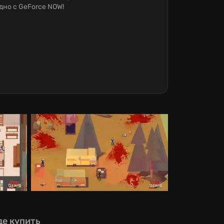
но c GeForce NOW!
де купить