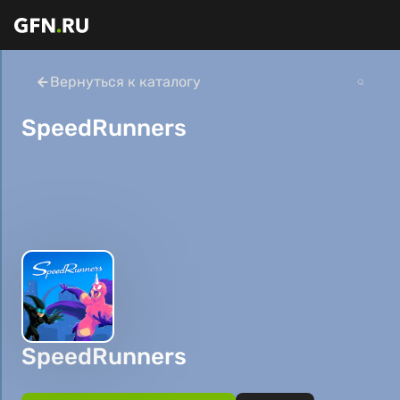
Вернуться к каталогу
SpeedRunners
SpeedRunners