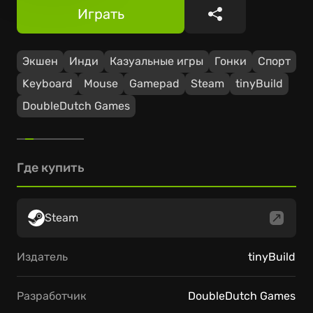
Играть
Поделиться
Экшен
Инди
Казуальные игры
Гонки
Спорт
Keyboard
Mouse
Gamepad
Steam
tinyBuild
DoubleDutch Games
Где купить
Steam
Издатель
tinyBuild
Разработчик
DoubleDutch Games