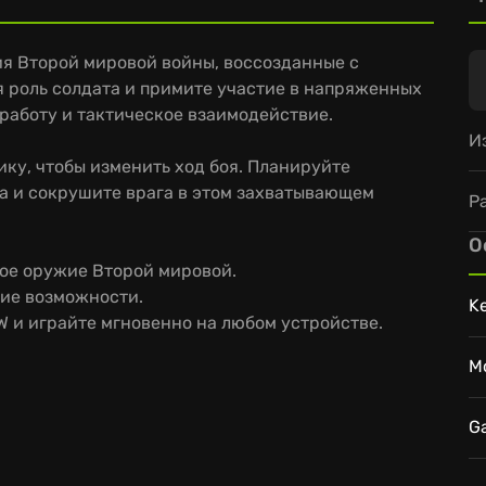
я Второй мировой войны, воссозданные с
я роль солдата и примите участие в напряженных
работу и тактическое взаимодействие.
И
ку, чтобы изменить ход боя. Планируйте
а и сокрушите врага в этом захватывающем
Р
О
ое оружие Второй мировой.
кие возможности.
K
W и играйте мгновенно на любом устройстве.
M
G