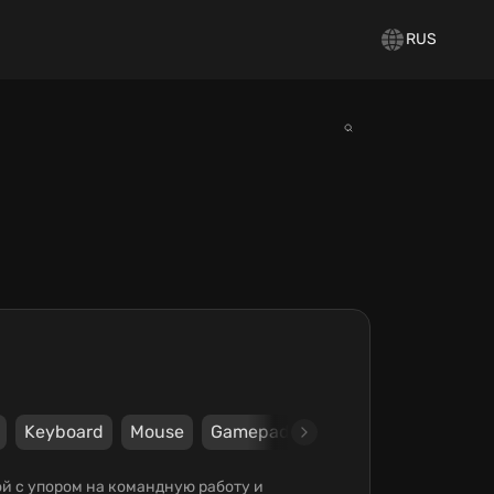
RUS
Keyboard
Mouse
Gamepad
Steam
Offworld In
й с упором на командную работу и