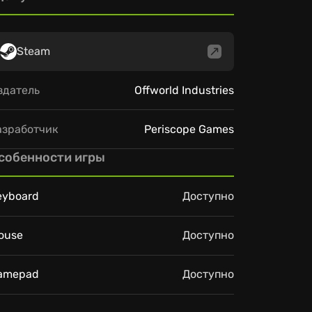
Steam
здатель
Offworld Industries
азработчик
Periscope Games
собенности игры
eyboard
Доступно
ouse
Доступно
amepad
Доступно