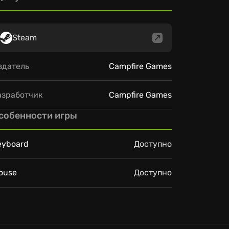
Steam
здатель
Campfire Games
азработчик
Campfire Games
собенности игры
eyboard
Доступно
ouse
Доступно