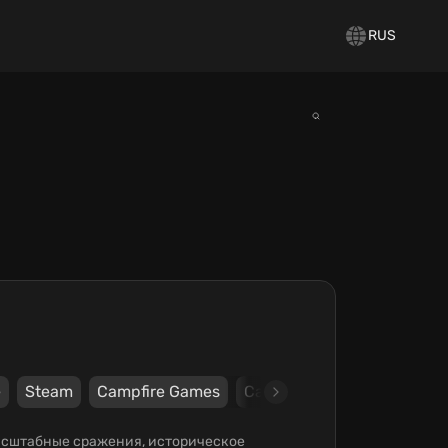
RUS
e
Steam
Campfire Games
Campfire Games
Масштабные сражения, историческое