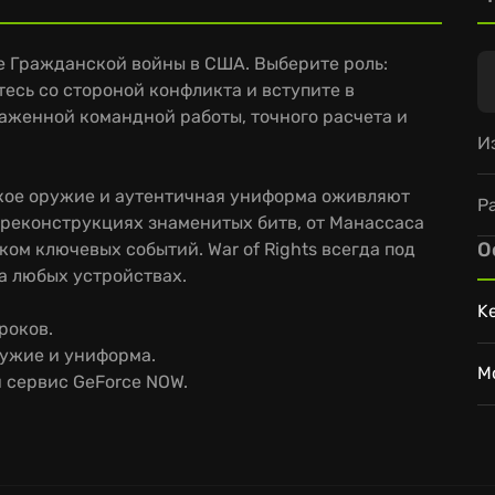
це Гражданской войны в США. Выберите роль:
есь со стороной конфликта и вступите в
аженной командной работы, точного расчета и
И
кое оружие и аутентичная униформа оживляют
Р
 реконструкциях знаменитых битв, от Манассаса
О
ком ключевых событий. War of Rights всегда под
а любых устройствах.
K
роков.
ужие и униформа.
M
 сервис GeForce NOW.