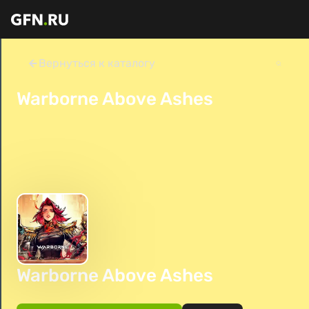
Вернуться к каталогу
Warborne Above Ashes
Warborne Above Ashes