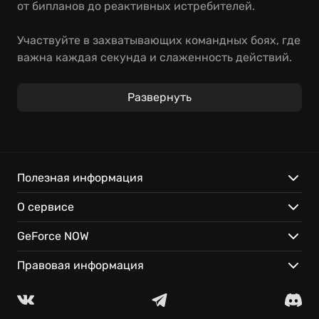
от бипланов до реактивных истребителей.
Участвуйте в захватывающих командных боях, где
важна каждая секунда и слаженность действий.
Выбирайте самолёт по вкусу, улучшайте его и
докажите своё превосходство в небе.
Развернуть
Особенности:
Реалистичная модель полёта и аутентичная
техника.
Полезная информация
Разнообразные игровые режимы и карты.
О сервисе
Играйте в World of Warplanes на любых
устройствах благодаря облачным технологиям
GeForce NOW
GeForce NOW — мгновенный доступ к любимым
играм!
Правовая информация