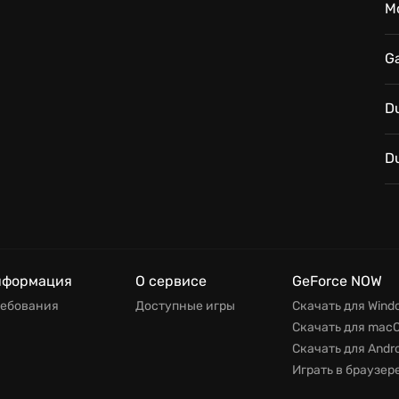
M
G
D
D
нформация
О сервисе
GeForce NOW
ребования
Доступные игры
Скачать для Wind
Скачать для mac
Скачать для Andro
Играть в браузер