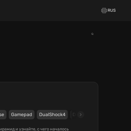
RUS
se
Gamepad
DualShock4
DualSense
Steam
UP
пирамид и узнайте, с чего началось