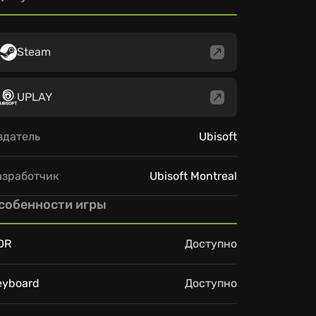
Steam
UPLAY
здатель
Ubisoft
азработчик
Ubisoft Montreal
собенности игры
DR
Доступно
eyboard
Доступно