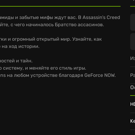
миды и забытые мифы ждут вас. В Assassin’s Creed
йте, с чего начиналось Братство ассасинов.
ки и огромный открытый мир. Узнайте, как
 на ход истории.
И
остей и тайн.
 систему, и меняйте его стиль игры.
Р
gins на любом устройстве благодаря GeForce NOW.
О
H
K