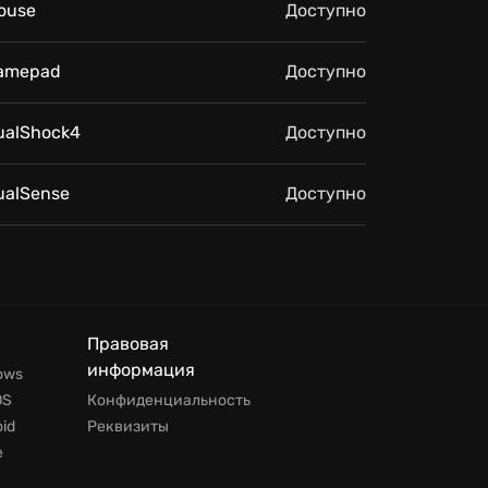
ouse
Доступно
amepad
Доступно
ualShock4
Доступно
ualSense
Доступно
Правовая
информация
ows
OS
Конфиденциальность
id
Реквизиты
е