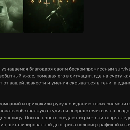
о узнаваемая благодаря своим бескомпромиссным survival
обытный ужас, помещая его в ситуации, где на счету ка
сит от вашей ловкости и умения скрываться в тени, а е
мпаний и приложили руку к созданию таких знаменитых сер
основать собственную студию и сосредоточиться на созд
ом к лицу. Они не просто создают игры – они творят л
ц, детализированной до скрипа половиц графикой и зв