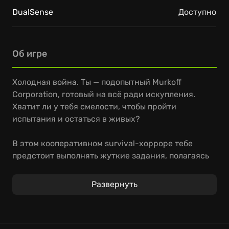
DualSense
Доступно
Об игре
Холодная война. Ты — подопытный Murkoff
Corporation, готовый на всё ради искупления.
Хватит ли у тебя смелости, чтобы пройти
испытания и остаться в живых?
В этом кооперативном survival-хорроре тебе
предстоит выполнять жуткие задания, полагаясь
на стелс и командную работу. Собирай ресурсы,
изготавливай инструменты и используй
Развернуть
окружение, чтобы перехитрить врагов. Каждая
сессия — это уникальный опыт с
непредсказуемыми последствиями.