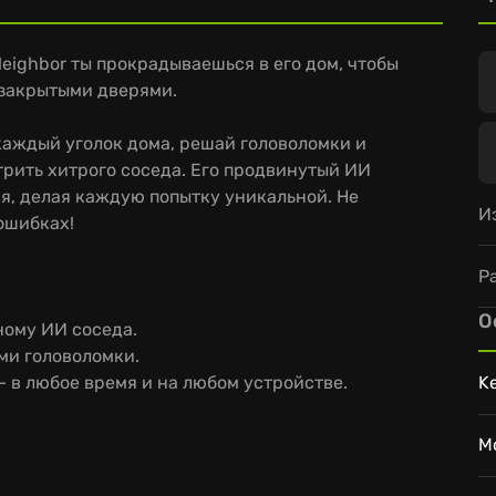
Neighbor ты прокрадываешься в его дом, чтобы
 закрытыми дверями.
каждый уголок дома, решай головоломки и
рить хитрого соседа. Его продвинутый ИИ
я, делая каждую попытку уникальной. Не
И
ошибках!
Р
О
ному ИИ соседа.
ми головоломки.
– в любое время и на любом устройстве.
K
M