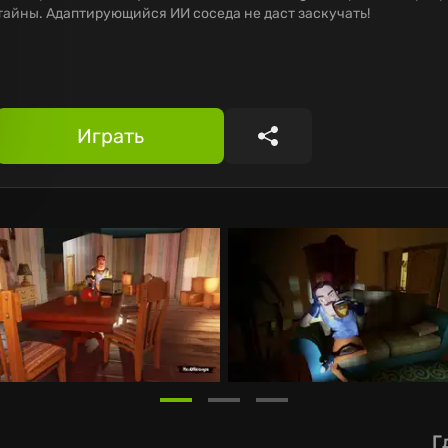
тайны. Адаптирующийся ИИ соседа не даст заскучать!
Играть
Поделиться
Г