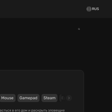
RUS
Mouse
Gamepad
Steam
Epic Games Store
tinyBu
расться в его дом и раскрыть зловещие