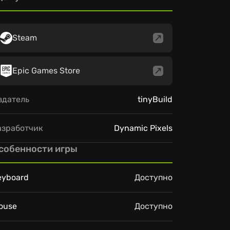
Steam
Epic Games Store
здатель
tinyBuild
азработчик
Dynamic Pixels
собенности игры
eyboard
Доступно
ouse
Доступно