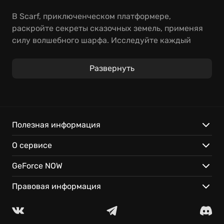
В Scarf, приключенческом платформере,
раскройте секреты сказочных земель, применяя
силу волшебного шарфа. Исследуйте каждый
уголок мира в поисках решения непростых
головоломок.
Развернуть
Особенности:
Загадочные трехмерные миры ждут вас.
Решайте головоломки, используя необычные
Полезная информация
способности.
О сервисе
Играйте в Scarf где угодно с мгновенным
доступом благодаря GeForce NOW.
GeForce NOW
Правовая информация