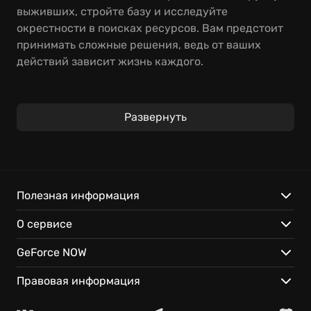
выживших, стройте базу и исследуйте
окрестности в поисках ресурсов. Вам предстоит
принимать сложные решения, ведь от ваших
действий зависит жизнь каждого.
В этой survival-игре вам придётся собирать
припасы, отбиваться от орд зомби и развивать
Развернуть
свою общину. Создавайте альянсы с другими
поселениями, сражайтесь с враждебными
группировками и попытайтесь выжить. Откройте
для себя уникальную стратегию выживания.
Полезная информация
Множество персонажей с уникальными навыками.
О сервисе
Строительство и развитие базы для защиты от
зомби.
GeForce NOW
Играйте в State of Decay 2 в облаке GeForce NOW –
мгновенный доступ и любимые игры всегда под
Правовая информация
рукой!