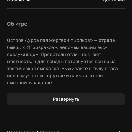
Об игре
Остров Ауроа пал жертвой «Волков» — отряда
бывших «Призраков», ведомых вашим экс-
сослуживцем. Предатели отлично знают
местность, и для победы потребуется вся ваша
тактическая смекалка. Выживайте в тылу врага,
используя стелс, оружие и навыки, чтобы
выполнить задание.
В Tom Clancy's Ghost Recon Breakpoint вас ждут
Развернуть
масштабные перестрелки, тактические операции
и полная свобода выбора в огромном открытом
мире. Объединяйтесь с друзьями в совместной
игре или действуйте в одиночку, полагаясь на