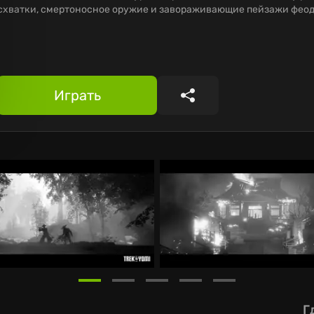
схватки, смертоносное оружие и завораживающие пейзажи феод
Играть
Поделиться
Г