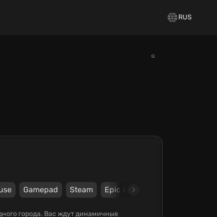
RUS
use
Gamepad
Steam
Epic Games Store
Devolver D
одного города. Вас ждут динамичные