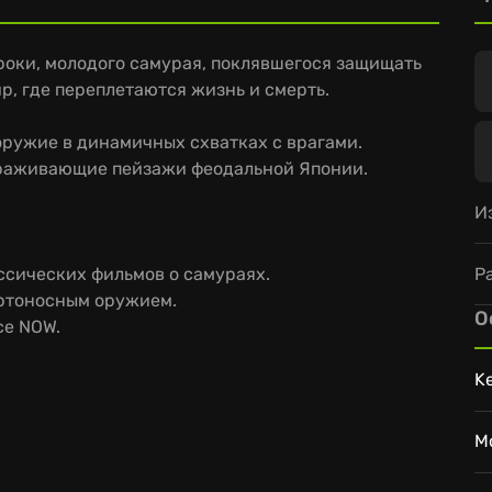
Хироки, молодого самурая, поклявшегося защищать
ир, где переплетаются жизнь и смерть.
ружие в динамичных схватках с врагами.
ораживающие пейзажи феодальной Японии.
И
Р
ссических фильмов о самураях.
ертоносным оружием.
О
ce NOW.
K
M