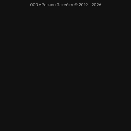
на любом устройстве благодаря облачному
ООО «Регион Эстейт»
© 2019 - 2026
сервису GeForce NOW.