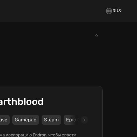
RUS
arthblood
use
Gamepad
Steam
Epic Games Store
Nacon
я на корпорацию Endron, чтобы спасти