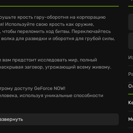
обрушьте ярость гару-оборотня на корпорацию
я! Используйте свою ярость как оружие,
, чтобы переломить ход битвы. Переключайтесь
волка для разведки и оборотня для грубой силы,
И
 вам предстоит исследовать мир, полный
 раскрывая заговор, угрожающий всему живому.
Р
О
трому доступу GeForce NOW!
еловека, используя уникальные способности
K
я возможностям облачного гейминга.
азвернуть
M