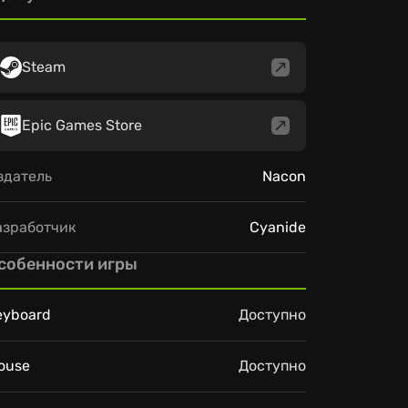
Steam
Epic Games Store
здатель
Nacon
азработчик
Cyanide
собенности игры
eyboard
Доступно
ouse
Доступно