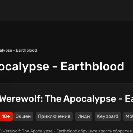
alypse - Earthblood
ocalypse - Earthblood
Werewolf: The Apocalypse - E
18+
Экшен
Приключение
Инди
Keyboard
Mo
В Werewolf: The Apocalypse - Earthblood обрушьте ярость оборотн