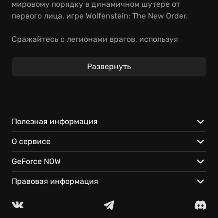
мировому порядку в динамичном шутере от
первого лица, игре Wolfenstein: The New Order.
Сражайтесь с легионами врагов, используя
футуристическое оружие и исследуя
альтернативную историю, где технологии
Развернуть
Третьего рейха изменили все. Готовьтесь к
напряженным перестрелкам и захватывающему
сюжету.
Сражения с использованием передового
Полезная информация
вооружения.
О сервисе
Альтернативная история, полная неожиданных
поворотов.
GeForce NOW
Мгновенный доступ к игре в облаке GeForce NOW.
Правовая информация