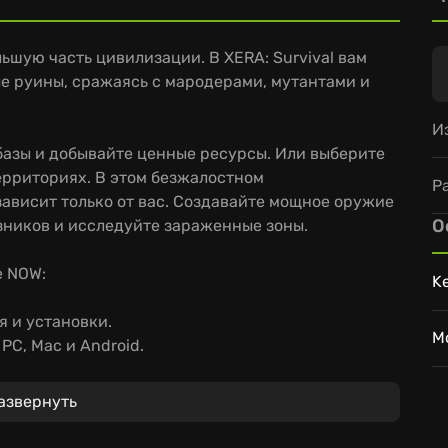
ьшую часть цивилизации. В XERA: Survival вам
е руины, сражаясь с мародерами, мутантами и
И
базы и добывайте ценные ресурсы. Или выберите
ерриториях. В этом безжалостном
Р
ависит только от вас. Создавайте мощное оружие
О
ников и исследуйте зараженные зоны.
e NOW:
K
я и установки.
M
PC, Mac и Android.
ival на любом устройстве.
азвернуть