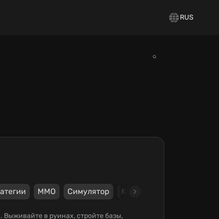
RUS
атегии
ММО
Симулятор
Keyboard
Mouse
Ste
. Выживайте в руинах, стройте базы,