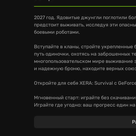
2027 год. Ядовитые джунгли поглотили бол
предстоит выживать, исследуя эти опасны
боевыми роботами.
Вступайте в кланы, стройте укрепленные 
путь одиночки, охотясь на заброшенных т
многопользовательском мире выживание з
и надежную броню, находите верных союз
Откройте для себя XERA: Survival с GeForc
Мгновенный старт: играйте без скачивани
Играйте где угодно: ваш прогресс един на 
Погрузитесь в динамичный мир XERA: Surv
Р