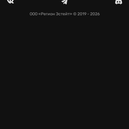
Всегда иметь доступ к своим сохранениям
благодаря автоматической синхронизации.
ООО «Регион Эстейт»
© 2019 - 2026