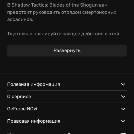
В Shadow Tactics: Blades of the Shogun вам
предстоит руководить отрядом смертоносных
ассасинов.
Тщательно планируйте каждое действие в этой
увлекательной тактической игре: проникайте
незаметно на вражеские базы, расставляйте
Развернуть
смертельные ловушки и уничтожайте
противников, используя уникальные навыки
ниндзя, самурая, снайпера и других мастеров
скрытности. Ваша смекалка и тактическое
мышление – ключ к победе.
Полезная информация
О сервисе
С GeForce NOW вы сможете:
GeForce NOW
Мгновенно начать игру, не тратя время на
загрузку.
Правовая информация
Играть на любом своем устройстве.